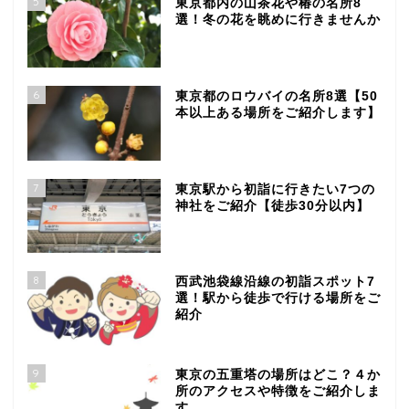
5
東京都内の山茶花や椿の名所8
選！冬の花を眺めに行きませんか
6
東京都のロウバイの名所8選【50
本以上ある場所をご紹介します】
7
東京駅から初詣に行きたい7つの
神社をご紹介【徒歩30分以内】
8
西武池袋線沿線の初詣スポット7
選！駅から徒歩で行ける場所をご
紹介
9
東京の五重塔の場所はどこ？４か
所のアクセスや特徴をご紹介しま
す