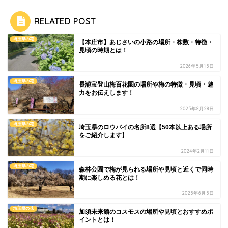
RELATED POST
埼玉県の花
【本庄市】あじさいの小路の場所・株数・特徴・
見頃の時期とは！
2026年5月15日
埼玉県の花
長瀞宝登山梅百花園の場所や梅の特徴・見頃・魅
力をお伝えします！
2025年8月28日
埼玉県の花
埼玉県のロウバイの名所8選【50本以上ある場所
をご紹介します】
2024年2月11日
埼玉県の花
森林公園で梅が見られる場所や見頃と近くで同時
期に楽しめる花とは！
2025年6月5日
埼玉県の花
加須未来館のコスモスの場所や見頃とおすすめポ
イントとは！