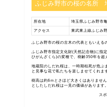
ふじみ野市の桜の名所 
所在地
埼玉県ふじみ野市亀久
アクセス
東武東上線ふじみ野
ふじみ野市の桜の古木の代表ともいえる
ふじみ野市指定文化財(天然記念物)に指
ひがんざくら)の変種で、樹齢350年を
地蔵院のしだれ桜は、一時期枯死が危ぶ
と見事な花で私たちを楽しませてくれま
樹高は約6ｍとさほど大きくはありません
としたしだれ桜は一見の価値があります
スポ