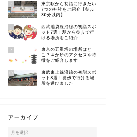
東京駅から初詣に行きたい
7
7つの神社をご紹介【徒歩
30分以内】
西武池袋線沿線の初詣スポ
8
ット7選！駅から徒歩で行
ける場所をご紹介
東京の五重塔の場所はど
9
こ？４か所のアクセスや特
徴をご紹介します
東武東上線沿線の初詣スポ
10
ット8選！徒歩で行ける場
所を選びました
アーカイブ