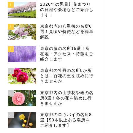
2026年の黒目川花まつり
1
の日程や会場などご紹介し
ます！
東京都内の八重桜の名所6
2
選！見頃や特徴などを簡単
解説
東京の藤の名所15選！所
3
在地・アクセス・特徴をご
紹介します
東京都の牡丹の名所8か所
4
とは！百花の王を眺めに行
きませんか
東京都内の山茶花や椿の名
5
所8選！冬の花を眺めに行
きませんか
東京都のロウバイの名所8
6
選【50本以上ある場所を
ご紹介します】