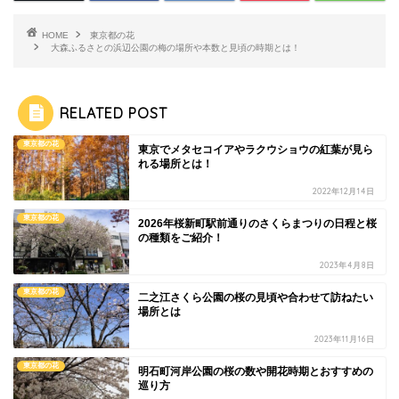
HOME
東京都の花
大森ふるさとの浜辺公園の梅の場所や本数と見頃の時期とは！
RELATED POST
東京都の花
東京でメタセコイアやラクウショウの紅葉が見ら
れる場所とは！
2022年12月14日
東京都の花
2026年桜新町駅前通りのさくらまつりの日程と桜
の種類をご紹介！
2023年4月8日
東京都の花
二之江さくら公園の桜の見頃や合わせて訪ねたい
場所とは
2023年11月16日
東京都の花
明石町河岸公園の桜の数や開花時期とおすすめの
巡り方