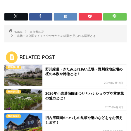
HOME
東京都の花
城北中央公園でイチョウやケヤキの紅葉が見られる場所とは
RELATED POST
東京都の花
野川緑道・きたみふれあい広場・野川緑地広場の
桜の本数や特徴とは！
2026年2月16日
東京都の花
2026年小岩菖蒲園まつりとハナショウブや紫陽花
の魅力とは！
2023年6月2日
東京都の花
旧古河庭園のつつじの見頃や魅力などををお伝え
します！