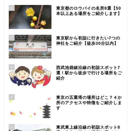
6
東京都のロウバイの名所8選【50
本以上ある場所をご紹介します】
7
東京駅から初詣に行きたい7つの
神社をご紹介【徒歩30分以内】
8
西武池袋線沿線の初詣スポット7
選！駅から徒歩で行ける場所をご
紹介
9
東京の五重塔の場所はどこ？４か
所のアクセスや特徴をご紹介しま
す
10
東武東上線沿線の初詣スポット8