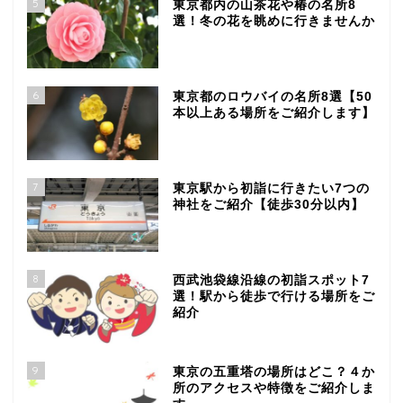
5
東京都内の山茶花や椿の名所8
選！冬の花を眺めに行きませんか
6
東京都のロウバイの名所8選【50
本以上ある場所をご紹介します】
7
東京駅から初詣に行きたい7つの
神社をご紹介【徒歩30分以内】
8
西武池袋線沿線の初詣スポット7
選！駅から徒歩で行ける場所をご
紹介
9
東京の五重塔の場所はどこ？４か
所のアクセスや特徴をご紹介しま