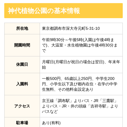
神代植物公園の基本情報
所在地
東京都調布市深大寺元町5-31-10
午前9時30分～午後5時(入園は午後4時ま
開園時間
で)、大温室・水生植物園は午後4時30分ま
で
月曜日(月曜日が祝日の場合は翌日)、年末年
休園日
始
一般500円、65歳以上250円、中学生200
入園料
円、小学生以下及び都内在住・在学の中学
生無料、その他料金設定あり
京王線「調布駅」よりバス・JR「三鷹駅」
アクセス
よりバス・JR・井の頭線「吉祥寺駅」より
バスなど
駐車場
あり(有料)