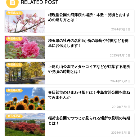
RELATED POST
埼玉県の花
権現堂公園の河津桜の場所・本数・見頃とおすす
めの巡り方とは！
2024年3月2日
埼玉県の花
埼玉県の牡丹の名所5か所の場所や特徴などを簡
単にお伝えします！
2025年1月15日
埼玉県の花
上尾丸山公園でメタセコイアなどが紅葉する場所
や見頃の時期とは！
2024年12月1日
埼玉県の花
春日部市のひまわり畑とは！牛島古川公園を訪ね
てみませんか
2019年7月1日
埼玉県の花
稲荷山公園でつつじが見られる場所や見頃の時期
とは！
2024年5月1日