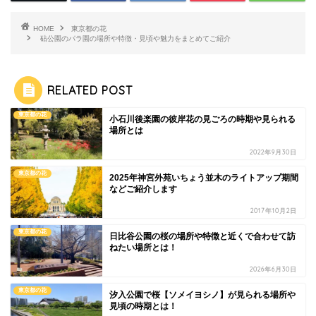
HOME
東京都の花
砧公園のパラ園の場所や特徴・見頃や魅力をまとめてご紹介
RELATED POST
東京都の花
小石川後楽園の彼岸花の見ごろの時期や見られる
場所とは
2022年9月30日
東京都の花
2025年神宮外苑いちょう並木のライトアップ期間
などご紹介します
2017年10月2日
東京都の花
日比谷公園の桜の場所や特徴と近くで合わせて訪
ねたい場所とは！
2026年6月30日
東京都の花
汐入公園で桜【ソメイヨシノ】が見られる場所や
見頃の時期とは！