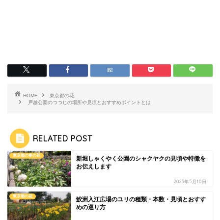
HOME
東京都の花
戸越公園のつつじの場所や見頃とおすすめポイントとは
RELATED POST
東京都の春の花
新堀しゃくやく公園のシャクヤクの見頃や特徴を
お伝えします
2023年5月10日
東京都の花
鮫洲入江広場のユリの種類・本数・見頃とおすす
めの巡り方