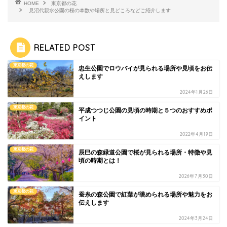
HOME
東京都の花
見沼代親水公園の桜の本数や場所と見どころなどご紹介します
RELATED POST
東京都の花
忠生公園でロウバイが見られる場所や見頃をお伝
えします
2024年1月26日
東京都の花
平成つつじ公園の見頃の時期と５つのおすすめポ
イント
2022年4月19日
東京都の花
辰巳の森緑道公園で桜が見られる場所・特徴や見
頃の時期とは！
2026年7月30日
東京都の花
蚕糸の森公園で紅葉が眺められる場所や魅力をお
伝えします
2024年3月24日