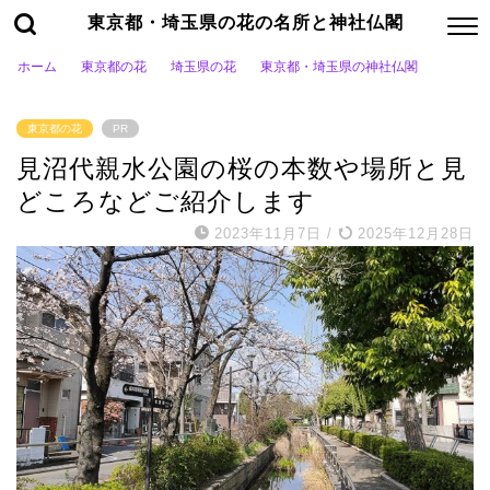
東京都・埼玉県の花の名所と神社仏閣
ホーム
東京都の花
埼玉県の花
東京都・埼玉県の神社仏閣
東京都の花
PR
見沼代親水公園の桜の本数や場所と見
どころなどご紹介します
2023年11月7日
/
2025年12月28日