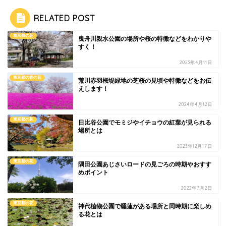
RELATED POST
東京都の花
曳舟川親水公園の場所や桜の特徴などをわかりや
すく！
2023年4月11日
東京都の春の花
荒川赤羽桜堤緑地の芝桜の見頃や特徴などをお伝
えします！
2024年4月12日
東京都の花
日比谷公園でモミジやイチョウの紅葉が見られる
場所とは
2023年12月17日
東京都の花
隅田公園あじさいロードの見ごろの時期やおすす
めポイント
2022年7月2日
東京都の花
神代植物公園で睡蓮がある場所と同時期に楽しめ
る花とは