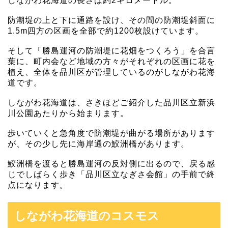
しながわ花海道の長さは約2キロメートル。
防潮堤の上と下に通路を設け、その間の防潮堤斜面に
1.5m四方の区画を全部で約1200枚設けています。
そして「勝島運河の防潮堤に花畑をつくろう」を合言
葉に、町内会など地域の方々がそれぞれの区画に花を
植え、全体を品川区が管理しているのがしながわ花海
道です。
しながわ花海道は、さきほどご紹介した品川区立新浜
川公園あたりから始まります。
歩いていくと急角度で防潮堤が曲がる場所があります
が、その少し先に海岸通の鮫洲橋があります。
鮫洲橋を渡ると勝島運河の反対側に出るので、戻る感
じでしばらく歩き「品川区立なぎさ会館」の手前で終
点になります。
しながわ花海道のコスモス