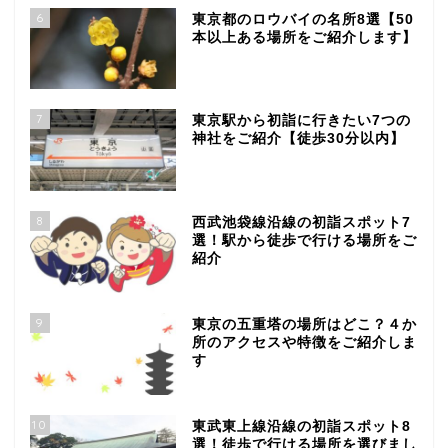
6
東京都のロウバイの名所8選【50
本以上ある場所をご紹介します】
7
東京駅から初詣に行きたい7つの
神社をご紹介【徒歩30分以内】
8
西武池袋線沿線の初詣スポット7
選！駅から徒歩で行ける場所をご
紹介
9
東京の五重塔の場所はどこ？４か
所のアクセスや特徴をご紹介しま
す
10
東武東上線沿線の初詣スポット8
選！徒歩で行ける場所を選びまし