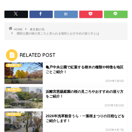
HOME
東京都の花
隅田公園の桜の見ごろと見られる場所とおすすめの巡り方とは
RELATED POST
東京都の花
亀戸中央公園で紅葉する樹木の種類や特徴を地区
ごとご紹介！
2024年5月6日
東京都の花
浜離宮恩賜庭園の桜の見ごろやおすすめの巡り方
をご紹介！
2023年3月22日
東京都の花
2026年浅草観音うら・一葉桜まつりの日程などを
ご紹介します！
2023年4月7日