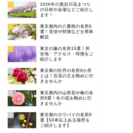
2026年の黒目川花まつり
1
の日程や会場などご紹介し
ます！
東京都内の八重桜の名所6
2
選！見頃や特徴などを簡単
解説
東京の藤の名所15選！所
3
在地・アクセス・特徴をご
紹介します
東京都の牡丹の名所8か所
4
とは！百花の王を眺めに行
きませんか
東京都内の山茶花や椿の名
5
所8選！冬の花を眺めに行
きませんか
東京都のロウバイの名所8
6
選【50本以上ある場所を
ご紹介します】