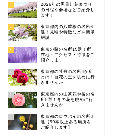
2026年の黒目川花まつり
1
の日程や会場などご紹介し
ます！
東京都内の八重桜の名所6
2
選！見頃や特徴などを簡単
解説
東京の藤の名所15選！所
3
在地・アクセス・特徴をご
紹介します
東京都の牡丹の名所8か所
4
とは！百花の王を眺めに行
きませんか
東京都内の山茶花や椿の名
5
所8選！冬の花を眺めに行
きませんか
東京都のロウバイの名所8
6
選【50本以上ある場所を
ご紹介します】