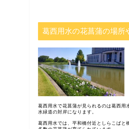
葛西用水の花菖蒲の場所
葛西用水で花菖蒲が見られるのは葛西用
水緑道の対岸になります。
葛西用水では、平和橋付近としらこばと