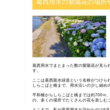
葛西用水の紫陽花の場所
葛西用水でまとまった数の紫陽花が見ら
す。
ここは葛西親水緑道という名称がつけら
しらこばと橋まで、用水沿いの少し細め
平和橋からしらこばと橋までは約700ｍ
の、多くの場所でたくさんの花を楽しむ
ところで、私が葛西用水を訪ねたのは6