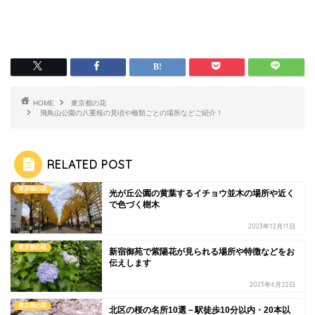
HOME
東京都の花
飛鳥山公園の八重桜の見頃や種類ごとの場所などご紹介！
RELATED POST
東京都の花
光が丘公園の黄葉するイチョウ並木の場所や近く
で色づく樹木
2023年12月11日
東京都の花
新宿御苑で紫陽花が見られる場所や特徴などをお
伝えします
2023年6月22日
東京都の花
北区の桜の名所10選－駅徒歩10分以内・20本以