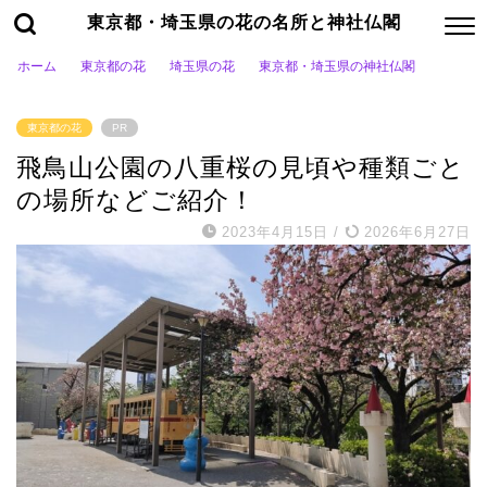
東京都・埼玉県の花の名所と神社仏閣
ホーム
東京都の花
埼玉県の花
東京都・埼玉県の神社仏閣
東京都の花
PR
飛鳥山公園の八重桜の見頃や種類ごと
の場所などご紹介！
2023年4月15日
/
2026年6月27日