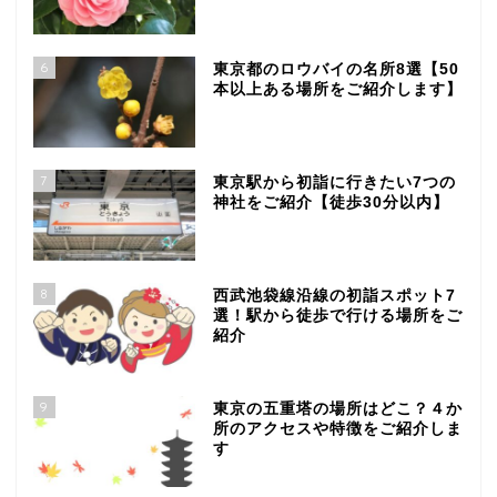
6
東京都のロウバイの名所8選【50
本以上ある場所をご紹介します】
7
東京駅から初詣に行きたい7つの
神社をご紹介【徒歩30分以内】
8
西武池袋線沿線の初詣スポット7
選！駅から徒歩で行ける場所をご
紹介
9
東京の五重塔の場所はどこ？４か
所のアクセスや特徴をご紹介しま
す