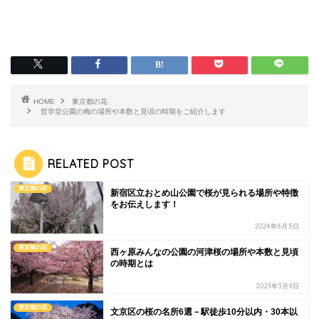
HOME
東京都の花
哲学堂公園の梅の場所や本数と見頃の時期をご紹介します
RELATED POST
東京都の花
新宿区立おとめ山公園で桜が見られる場所や特徴
をお伝えします！
2024年6月5日
東京都の花
西ヶ原みんなの公園の河津桜の場所や本数と見頃
の時期とは
2023年3月9日
東京都の花
文京区の桜の名所6選－駅徒歩10分以内・30本以