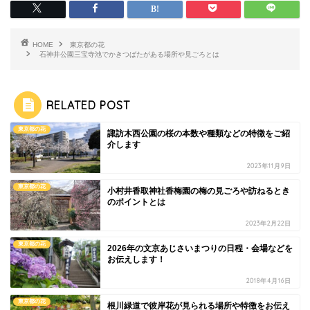
HOME
東京都の花
石神井公園三宝寺池でかきつばたがある場所や見ごろとは
RELATED POST
東京都の花
諏訪木西公園の桜の本数や種類などの特徴をご紹
介します
2023年11月9日
東京都の花
小村井香取神社香梅園の梅の見ごろや訪ねるとき
のポイントとは
2023年2月22日
東京都の花
2026年の文京あじさいまつりの日程・会場などを
お伝えします！
2018年4月16日
東京都の花
根川緑道で彼岸花が見られる場所や特徴をお伝え