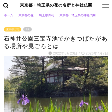
東京都・埼玉県の花の名所と神社仏閣
ホーム
東京都の花
埼玉県の花
東京都・埼玉県の神社仏閣
東京都の花
PR
石神井公園三宝寺池でかきつばたがあ
る場所や見ごろとは
2022年5月23日
/
2026年7月7日