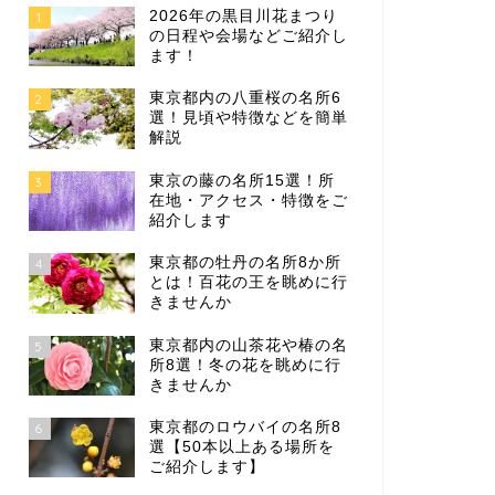
2026年の黒目川花まつり
1
の日程や会場などご紹介し
ます！
東京都内の八重桜の名所6
2
選！見頃や特徴などを簡単
解説
東京の藤の名所15選！所
3
在地・アクセス・特徴をご
紹介します
東京都の牡丹の名所8か所
4
とは！百花の王を眺めに行
きませんか
東京都内の山茶花や椿の名
5
所8選！冬の花を眺めに行
きませんか
東京都のロウバイの名所8
6
選【50本以上ある場所を
ご紹介します】