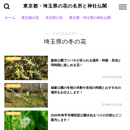
東京都・埼玉県の花の名所と神社仏閣
ホーム
東京都の花
埼玉県の花
東京都・埼玉県の神社仏閣
― CATEGORY ―
埼玉県の冬の花
埼玉県の花
森林公園でツバキが見られる場所・特徴・見頃と
同時期に楽しめる花！
2025年8月20日
埼玉県の花
城峯公園の冬桜の本数や見頃の時期とおすすめの
場所をお伝えします！
2024年11月20日
埼玉県の花
2025年幸手市権現堂公園水仙まつりの日程などご
案内します！