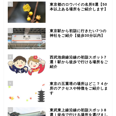
6
東京都のロウバイの名所8選【50
本以上ある場所をご紹介します】
7
東京駅から初詣に行きたい7つの
神社をご紹介【徒歩30分以内】
8
西武池袋線沿線の初詣スポット7
選！駅から徒歩で行ける場所をご
紹介
9
東京の五重塔の場所はどこ？４か
所のアクセスや特徴をご紹介しま
す
10
東武東上線沿線の初詣スポット8
選！徒歩で行ける場所を選びまし